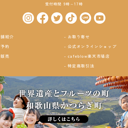
受付時間 9時～17時
店舗紹介
お取り寄せ
ご予約
公式オンラインショップ
卸販売
cafeblow楽天市場店
特定商取引法