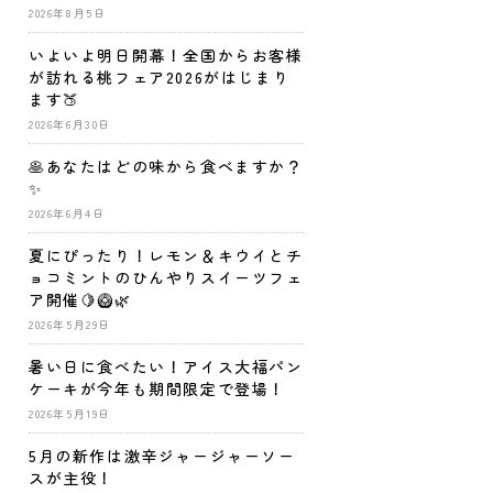
2026年8月5日
いよいよ明日開幕！全国からお客様
が訪れる桃フェア2026がはじまり
ます🍑
2026年6月30日
🥞あなたはどの味から食べますか？
✨
2026年6月4日
夏にぴったり！レモン＆キウイとチ
ョコミントのひんやりスイーツフェ
ア開催🍋🥝🌿
2026年5月29日
暑い日に食べたい！アイス大福パン
ケーキが今年も期間限定で登場！
2026年5月19日
5月の新作は激辛ジャージャーソー
スが主役！