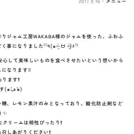
2017.9.16・
メニュー
りジャム工房WAKABA様のジャムを使った、ふわふ
わパンケーキをご提供させていただく事になりました⁽⁽٩(๑˃̶͈̀ ᗨ ˂̶͈́)۶⁾⁾
に安心して美味しいものを食べさせたいという想いから
になります‼️
あります❗
その中から3種類お選びいただけます(๑´ڡ`๑)
い糖、レモン果汁のみとなっており、酸化防止剤など
 ✨
生クリームは相性ぴったり❗️
召しあがりください❗️