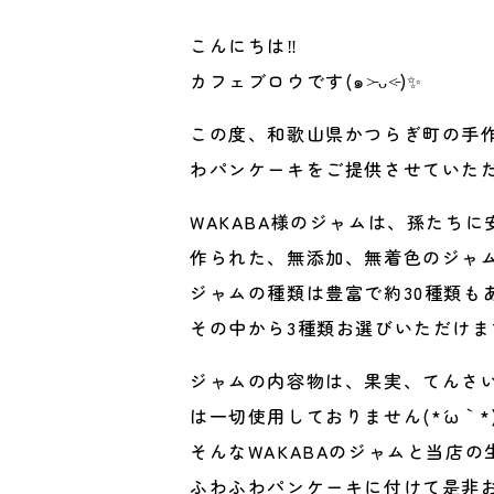
こんにちは‼️
カフェブロウです(๑˃̵ᴗ˂̵)✨
この度、和歌山県かつらぎ町の手作
WAKABA様のジャムは、孫たち
作られた、無添加、無着色のジャム
ジャムの種類は豊富で約30種類も
ジャムの内容物は、果実、てんさ
は一切使用しておりません(*´ω｀*)
そんなWAKABAのジャムと当店の
ふわふわパンケーキに付けて是非お