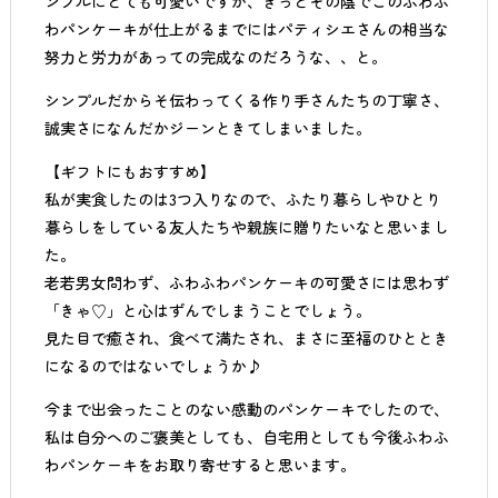
ンプルにとても可愛いですが、きっとその陰でこのふわふ
わパンケーキが仕上がるまでにはパティシエさんの相当な
努力と労力があっての完成なのだろうな、、と。
シンプルだからそ伝わってくる作り手さんたちの丁寧さ、
誠実さになんだかジーンときてしまいました。
【ギフトにもおすすめ】
私が実食したのは3つ入りなので、ふたり暮らしやひとり
暮らしをしている友人たちや親族に贈りたいなと思いまし
た。
老若男女問わず、ふわふわパンケーキの可愛さには思わず
「きゃ♡」と心はずんでしまうことでしょう。
見た目で癒され、食べて満たされ、まさに至福のひととき
になるのではないでしょうか♪
今まで出会ったことのない感動のパンケーキでしたので、
私は自分へのご褒美としても、自宅用としても今後ふわふ
わパンケーキをお取り寄せすると思います。