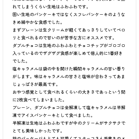
れてしまうくらい生地はふわふわです。
固い生地のパンケーキではなくスフレパンケーキのような
きめ細やかな食感でした。
まずプレーンは生クリームが軽くてあっさりしていてペロ
リと食べれるので甘いのが苦手な方にオススメです。
ダブルチョコは生地のふわふわとチョコチップがゴロゴロ
入っているのでザグザグ食感が楽しめて個人的に1番好き
でした。
塩キャラメルは袋の中を開けた瞬間キャラメルの甘い香り
がします。味はキャラメルの甘さと塩味が合わさってあま
じょっぱさが最高です。
おやつ感覚として食べれるくらいの大きさであっという間
に2枚食べてしまいました。
プレーン、ダブルチョコは全解凍して塩キャラメルは半解
凍でアイスパンケーキとして食べました。
半解凍は生地はふわふわですが中のクリームがサクサクで
とても美味しかったです。
箱のパッケージもとても可愛くてスタッフさん手書きのメ