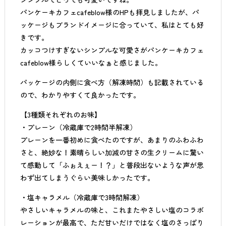
パンケーキカフェcafeblow様のHPも拝見しましたが、パ
ッケージもブランドイメージに合っていて、私はとても好
きです。
カッコつけすぎないシンプルな可愛さがパンケーキカフェ
cafeblow様らしくていいなぁと感じました。
パッケージの内側に食べ方（解凍時間）も記載されている
ので、わかりやすくて良かったです。
【3種類それぞれのお味】
・プレーン（冷蔵庫で2時間半解凍）
プレーンを一番初めに食べたのですが、あまりのふわふわ
さと、絶妙な！素晴らしい加減の甘さの生クリームに驚い
て感動して「ふぉえぇー！？」と普段出ないような声が思
わず出てしまうぐらい美味しかったです。
・塩キャラメル（冷蔵庫で3時間解凍）
やさしいキャラメルの味と、これまたやさしい塩のコラボ
レーションが最高で、ただ甘いだけではなく塩のさっぱり