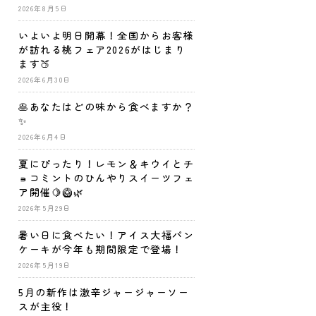
2026年8月5日
いよいよ明日開幕！全国からお客様
が訪れる桃フェア2026がはじまり
ます🍑
2026年6月30日
🥞あなたはどの味から食べますか？
✨
2026年6月4日
夏にぴったり！レモン＆キウイとチ
ョコミントのひんやりスイーツフェ
ア開催🍋🥝🌿
2026年5月29日
暑い日に食べたい！アイス大福パン
ケーキが今年も期間限定で登場！
2026年5月19日
5月の新作は激辛ジャージャーソー
スが主役！