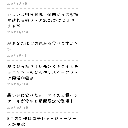
2026年8月5日
いよいよ明日開幕！全国からお客様
が訪れる桃フェア2026がはじまり
ます🍑
2026年6月30日
🥞あなたはどの味から食べますか？
✨
2026年6月4日
夏にぴったり！レモン＆キウイとチ
ョコミントのひんやりスイーツフェ
ア開催🍋🥝🌿
2026年5月29日
暑い日に食べたい！アイス大福パン
ケーキが今年も期間限定で登場！
2026年5月19日
5月の新作は激辛ジャージャーソー
スが主役！