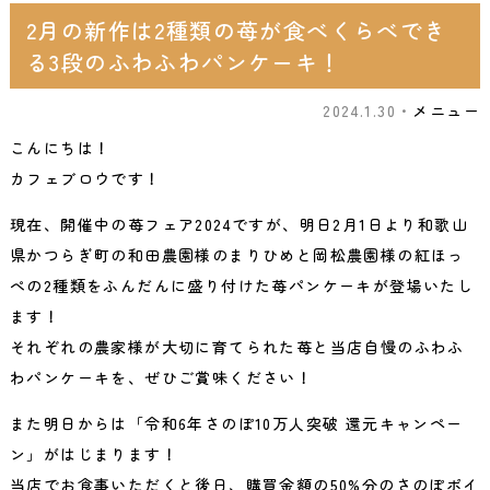
2月の新作は2種類の苺が食べくらべでき
る3段のふわふわパンケーキ！
2024.1.30・
メニュー
こんにちは！
カフェブロウです！
現在、開催中の苺フェア2024ですが、明日2月1日より和歌山
県かつらぎ町の和田農園様のまりひめと岡松農園様の紅ほっ
ぺの2種類をふんだんに盛り付けた苺パンケーキが登場いたし
ます！
それぞれの農家様が大切に育てられた苺と当店自慢のふわふ
わパンケーキを、ぜひご賞味ください！
また明日からは「令和6年さのぽ10万人突破 還元キャンペー
ン」がはじまります！
当店でお食事いただくと後日、購買金額の50%分のさのぽポイ