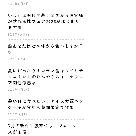
2026年8月5日
いよいよ明日開幕！全国からお客様
が訪れる桃フェア2026がはじまり
ます🍑
2026年6月30日
🥞あなたはどの味から食べますか？
✨
2026年6月4日
夏にぴったり！レモン＆キウイとチ
ョコミントのひんやりスイーツフェ
ア開催🍋🥝🌿
2026年5月29日
暑い日に食べたい！アイス大福パン
ケーキが今年も期間限定で登場！
2026年5月19日
5月の新作は激辛ジャージャーソー
スが主役！