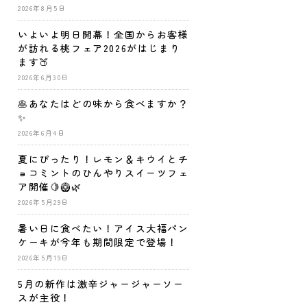
2026年8月5日
いよいよ明日開幕！全国からお客様
が訪れる桃フェア2026がはじまり
ます🍑
2026年6月30日
🥞あなたはどの味から食べますか？
✨
2026年6月4日
夏にぴったり！レモン＆キウイとチ
ョコミントのひんやりスイーツフェ
ア開催🍋🥝🌿
2026年5月29日
暑い日に食べたい！アイス大福パン
ケーキが今年も期間限定で登場！
2026年5月19日
5月の新作は激辛ジャージャーソー
スが主役！