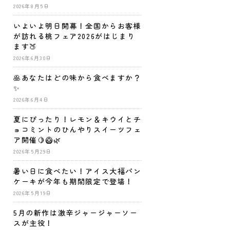
2026年8月5日
いよいよ明日開幕！全国からお客様
が訪れる桃フェア2026がはじまり
ます🍑
2026年6月30日
🥞あなたはどの味から食べますか？
✨
2026年6月4日
夏にぴったり！レモン＆キウイとチ
ョコミントのひんやりスイーツフェ
ア開催🍋🥝🌿
2026年5月29日
暑い日に食べたい！アイス大福パン
ケーキが今年も期間限定で登場！
2026年5月19日
5月の新作は激辛ジャージャーソー
スが主役！