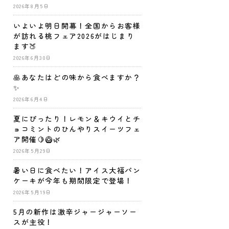
2026年8月5日
いよいよ明日開幕！全国からお客様
が訪れる桃フェア2026がはじまり
ます🍑
2026年6月30日
🥞あなたはどの味から食べますか？
✨
2026年6月4日
夏にぴったり！レモン＆キウイとチ
ョコミントのひんやりスイーツフェ
ア開催🍋🥝🌿
2026年5月29日
暑い日に食べたい！アイス大福パン
ケーキが今年も期間限定で登場！
2026年5月19日
5月の新作は激辛ジャージャーソー
スが主役！