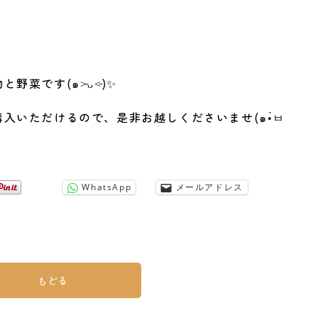
菜です(๑˃̵ᴗ˂̵)✨
入いただけるので、是非お越しくださいませ(๑•̀ㅂ
WhatsApp
メールアドレス
もどる