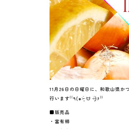
11月26日の日曜日に、和歌山県
行います⁽⁽٩(๑˃̶͈̀ ᗨ ˂̶͈́)۶⁾⁾
■販売品
・富有柿