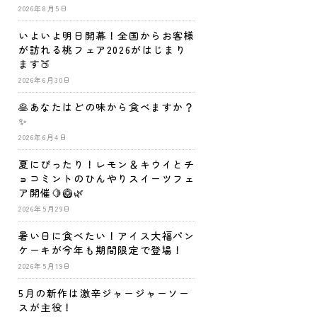
2026年8月5日
いよいよ明日開幕！全国からお客様
が訪れる桃フェア2026がはじまり
ます🍑
2026年6月30日
🥞あなたはどの味から食べますか？
✨
2026年6月4日
夏にぴったり！レモン＆キウイとチ
ョコミントのひんやりスイーツフェ
ア開催🍋🥝🌿
2026年5月29日
暑い日に食べたい！アイス大福パン
ケーキが今年も期間限定で登場！
2026年5月19日
5月の新作は激辛ジャージャーソー
スが主役！