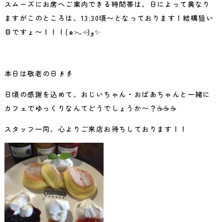
スムーズにお席へご案内できる時間帯は、日によって異なり
ますがこのところは、13:30頃〜となっております！結構狙い
目ですょ〜！！！(๑˃̵ᴗ˂̵)و✨
本日は敬老の日👴👵
日頃の感謝を込めて、おじいちゃん・おばあちゃんと一緒に
カフェでゆっくりなんてどうでしょうか〜？
☕️☕️☕️
スタッフ一同、心よりご来店お待ちしております！！