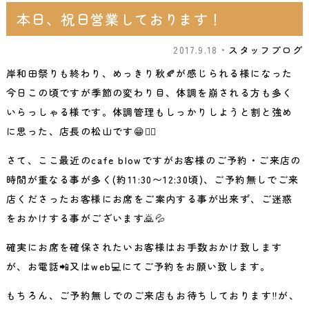
本日、祝日営業しております！
2017.9.18・
スタッフブログ
岸和田祭りも終わり、めっきり秋🍂が感じられる様になった
今日この頃ですが季節の変わり目、体調を崩される方も多く
いらっしゃる様です。体調管理もしっかりしようと割と強め
に思った、店長の松山です😁👍🏻
さて、ここ最近のcafe blowですがお客様のご予約・ご来店の
時間が重なる事が多く(約11:30〜12:30頃)、ご予約無しでご来
店くださったお客様にお席をご案内する事が出来ず、ご迷惑
をおかけする事がございます🙇💦
確実にお席を確保されたいお客様はお手数おかけ致します
が、お電話📲又はweb💻にてご予約をお願い致します。
もちろん、ご予約無しでのご来店もお待ちしております‼️が、